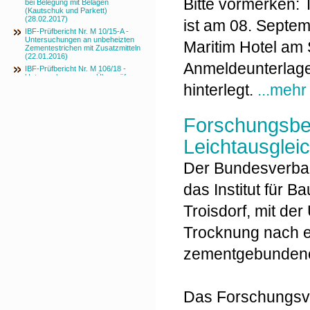
Bitte vormerken:
bei Belegung mit Belägen
(Kautschuk und Parkett)
(28.02.2017)
ist am 08. Septe
IBF-Prüfbericht Nr. M 10/15-A -
Untersuchungen an unbeheizten
Maritim Hotel am 
Zementestrichen mit Zusatzmitteln
(22.01.2016)
Anmeldeunterlage
IBF-Prüfbericht Nr. M 106/18 -
Untersuchungen zur Überprüfung
der Eignung der KRL-Methode zur
hinterlegt.
...mehr
Ermittlung des Feuchtegehaltes von
Estrichen (16.04.2020)
Forschungsber
Leichtausglei
Der Bundesverband
das Institut für 
Troisdorf, mit de
Trocknung nach e
zementgebundenen
Das Forschungsv