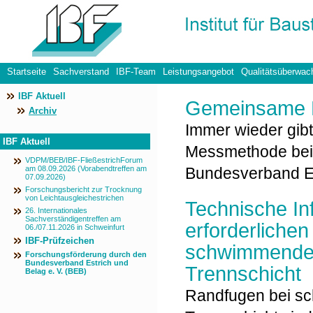
Startseite
Sachverstand
IBF-Team
Leistungsangebot
Qualitätsüberwac
IBF Aktuell
Datenschutzerklärung
Gemeinsame 
Archiv
Immer wieder gib
IBF Aktuell
Messmethode bei
VDPM/BEB/IBF-FließestrichForum
am 08.09.2026 (Vorabendtreffen am
Bundesverband E
07.09.2026)
Forschungsbericht zur Trocknung
von Leichtausgleichestrichen
Technische In
26. Internationales
Sachverständigentreffen am
erforderliche
06./07.11.2026 in Schweinfurt
IBF-Prüfzeichen
schwimmenden 
Forschungsförderung durch den
Bundesverband Estrich und
Trennschicht
Belag e. V. (BEB)
Randfugen bei sc