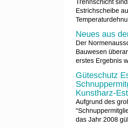
Trennschicht sin
Estrichscheibe a
Temperaturdehn
Neues aus de
Der Normenaussc
Bauwesen überarbe
erstes Ergebnis 
Güteschutz Es
Schnuppermitg
Kunstharz-Est
Aufgrund des gro
"Schnuppermitglie
das Jahr 2008 gü