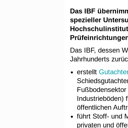
Das IBF übernimm
spezieller Unte
Hochschulinstitut
Prüfeinrichtunge
Das IBF, dessen Wu
Jahrhunderts zurüc
erstellt
Gutachte
Schiedsgutachte
Fußbodensektor (
Industrieböden) f
öffentlichen Auf
führt Stoff- und 
privaten und öff