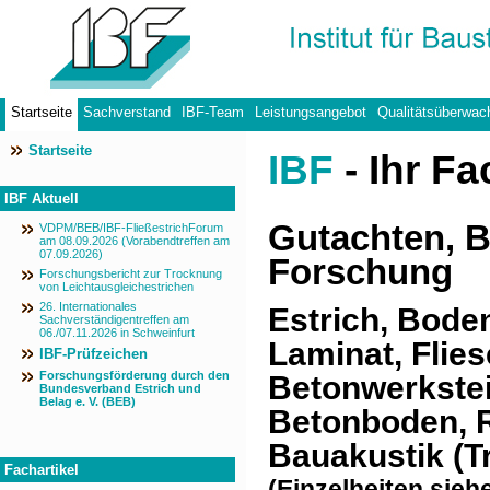
Startseite
Sachverstand
IBF-Team
Leistungsangebot
Qualitätsüberwac
Startseite
Datenschutzerklärung
IBF
- Ihr Fa
IBF Aktuell
Gutachten, B
VDPM/BEB/IBF-FließestrichForum
am 08.09.2026 (Vorabendtreffen am
07.09.2026)
Forschung
Forschungsbericht zur Trocknung
von Leichtausgleichestrichen
26. Internationales
Estrich, Boden
Sachverständigentreffen am
06./07.11.2026 in Schweinfurt
Laminat, Flie
IBF-Prüfzeichen
Forschungsförderung durch den
Betonwerkstei
Bundesverband Estrich und
Belag e. V. (BEB)
Betonboden, R
Bauakustik (Tr
Fachartikel
(Einzelheiten sieh