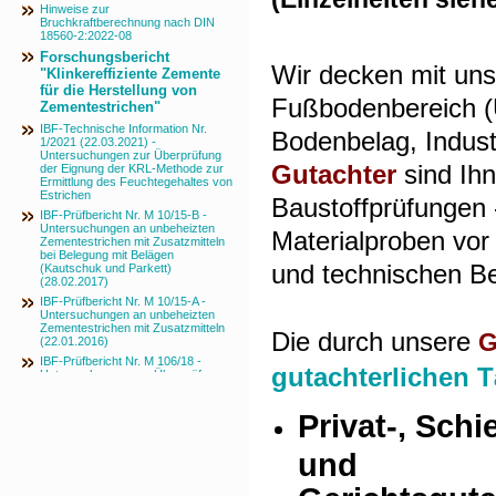
Hinweise zur
Bruchkraftberechnung nach DIN
18560-2:2022-08
Forschungsbericht
Wir decken mit un
"Klinkereffiziente Zemente
für die Herstellung von
Fußbodenbereich (U
Zementestrichen"
IBF-Technische Information Nr.
Bodenbelag, Indus
1/2021 (22.03.2021) -
Untersuchungen zur Überprüfung
Gutachter
sind Ih
der Eignung der KRL-Methode zur
Ermittlung des Feuchtegehaltes von
Estrichen
Baustoffprüfungen
IBF-Prüfbericht Nr. M 10/15-B -
Untersuchungen an unbeheizten
Materialproben vor 
Zementestrichen mit Zusatzmitteln
bei Belegung mit Belägen
und technischen Be
(Kautschuk und Parkett)
(28.02.2017)
IBF-Prüfbericht Nr. M 10/15-A -
Untersuchungen an unbeheizten
Zementestrichen mit Zusatzmitteln
Die durch unsere
G
(22.01.2016)
IBF-Prüfbericht Nr. M 106/18 -
gutachterlichen T
Untersuchungen zur Überprüfung
der Eignung der KRL-Methode zur
Ermittlung des Feuchtegehaltes von
Estrichen (16.04.2020)
Privat-, Schi
und