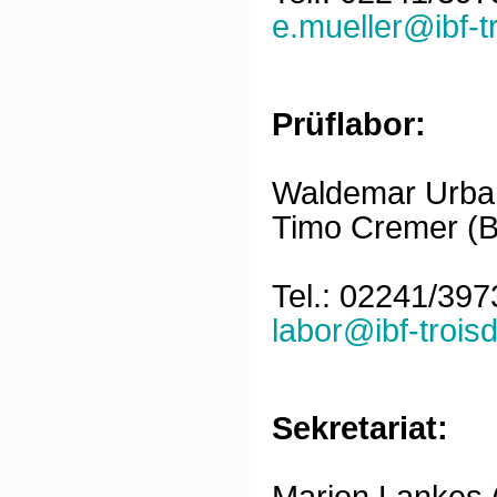
e.mueller@ibf-t
Prüflabor:
Waldemar Urbans
Timo Cremer (Ba
Tel.: 02241/39
labor@ibf-troisd
Sekretariat:
Marion Lankes (