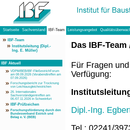
Startseite
Sachverstand
IBF-Team
Leistungsangebot
Qualitätsüberwac
IBF-Team
Datenschutzerklärung
Das IBF-Team 
Institutsleitung (Dipl.-
Ing. E. Müller)
Für Fragen und
IBF Aktuell
VDPM/BEB/IBF-FließestrichForum
Verfügung:
am 08.09.2026 (Vorabendtreffen am
07.09.2026)
Forschungsbericht zur Trocknung
von Leichtausgleichestrichen
Institutsleitun
26. Internationales
Sachverständigentreffen am
06./07.11.2026 in Schweinfurt
IBF-Prüfzeichen
Dipl.-Ing. Egber
Forschungsförderung durch den
Bundesverband Estrich und
Belag e. V. (BEB)
Tel.: 02241/39