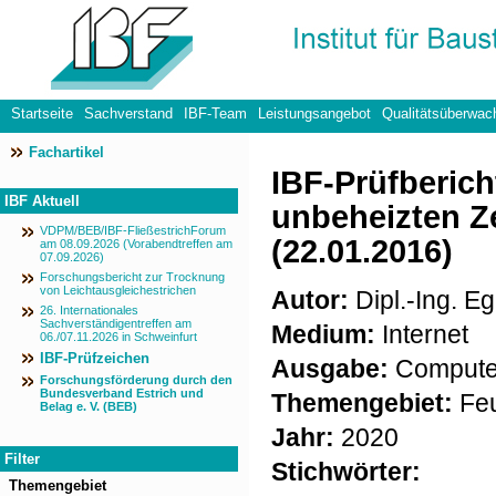
Startseite
Sachverstand
IBF-Team
Leistungsangebot
Qualitätsüberwac
Fachartikel
Datenschutzerklärung
IBF-Prüfberich
IBF Aktuell
unbeheizten Z
VDPM/BEB/IBF-FließestrichForum
(22.01.2016)
am 08.09.2026 (Vorabendtreffen am
07.09.2026)
Forschungsbericht zur Trocknung
von Leichtausgleichestrichen
Autor:
Dipl.-Ing. Eg
26. Internationales
Sachverständigentreffen am
Medium:
Internet
06./07.11.2026 in Schweinfurt
IBF-Prüfzeichen
Ausgabe:
Compute
Forschungsförderung durch den
Bundesverband Estrich und
Themengebiet:
Feu
Belag e. V. (BEB)
Jahr:
2020
Filter
Stichwörter:
Themengebiet