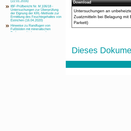
(22.01.2016)
Download
IBF-Prüfbericht Nr. M 106/18 -
Untersuchungen zur Überprüfung
Untersuchungen an unbeheizte
der Eignung der KRL-Methode zur
Zuatzmitteln bei Belagung mit
Ermittlung des Feuchtegehaltes von
Estrichen (16.04.2020)
Parkett)
Hinweise zu Randfugen von
Fußböden mit mineralischen
Bodenspachtelmassen als
Designboden
Dieses Dokumen