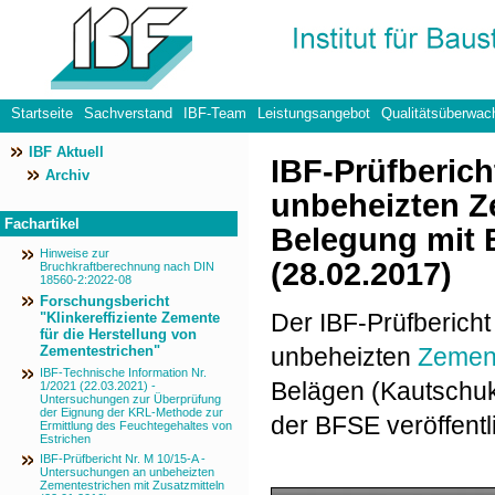
Startseite
Sachverstand
IBF-Team
Leistungsangebot
Qualitätsüberwac
IBF Aktuell
Datenschutzerklärung
IBF-Prüfberich
Archiv
unbeheizten Z
Fachartikel
Belegung mit 
Hinweise zur
(28.02.2017)
Bruchkraftberechnung nach DIN
18560-2:2022-08
Forschungsbericht
Der IBF-Prüfberich
"Klinkereffiziente Zemente
für die Herstellung von
unbeheizten
Zement
Zementestrichen"
IBF-Technische Information Nr.
Belägen (Kautschuk
1/2021 (22.03.2021) -
Untersuchungen zur Überprüfung
der Eignung der KRL-Methode zur
der BFSE veröffentli
Ermittlung des Feuchtegehaltes von
Estrichen
IBF-Prüfbericht Nr. M 10/15-A -
Untersuchungen an unbeheizten
Zementestrichen mit Zusatzmitteln