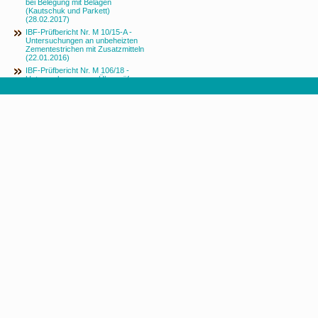
bei Belegung mit Belägen
(Kautschuk und Parkett)
(28.02.2017)
IBF-Prüfbericht Nr. M 10/15-A -
Untersuchungen an unbeheizten
Zementestrichen mit Zusatzmitteln
(22.01.2016)
IBF-Prüfbericht Nr. M 106/18 -
Untersuchungen zur Überprüfung
der Eignung der KRL-Methode zur
Ermittlung des Feuchtegehaltes von
Estrichen (16.04.2020)