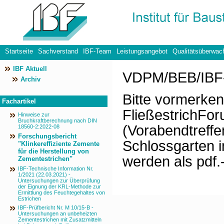
Startseite
Sachverstand
IBF-Team
Leistungsangebot
Qualitätsüberwac
IBF Aktuell
Datenschutzerklärung
VDPM/BEB/IBF-
Archiv
Bitte vormerke
Fachartikel
FließestrichFo
Hinweise zur
Bruchkraftberechnung nach DIN
(Vorabendtreffe
18560-2:2022-08
Forschungsbericht
Schlossgarten 
"Klinkereffiziente Zemente
für die Herstellung von
werden als pdf.
Zementestrichen"
IBF-Technische Information Nr.
1/2021 (22.03.2021) -
Untersuchungen zur Überprüfung
der Eignung der KRL-Methode zur
Ermittlung des Feuchtegehaltes von
Estrichen
IBF-Prüfbericht Nr. M 10/15-B -
Untersuchungen an unbeheizten
Zementestrichen mit Zusatzmitteln