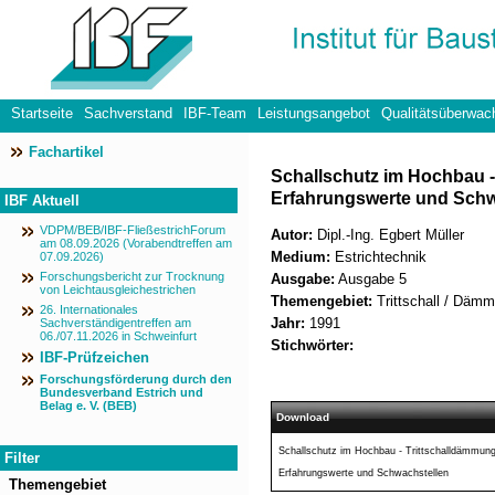
Startseite
Sachverstand
IBF-Team
Leistungsangebot
Qualitätsüberwac
Fachartikel
Datenschutzerklärung
Schallschutz im Hochbau -
Erfahrungswerte und Schw
IBF Aktuell
VDPM/BEB/IBF-FließestrichForum
Autor:
Dipl.-Ing. Egbert Müller
am 08.09.2026 (Vorabendtreffen am
Medium:
Estrichtechnik
07.09.2026)
Forschungsbericht zur Trocknung
Ausgabe:
Ausgabe 5
von Leichtausgleichestrichen
Themengebiet:
Trittschall / Däm
26. Internationales
Jahr:
1991
Sachverständigentreffen am
06./07.11.2026 in Schweinfurt
Stichwörter:
IBF-Prüfzeichen
Forschungsförderung durch den
Bundesverband Estrich und
Belag e. V. (BEB)
Download
Schallschutz im Hochbau - Trittschalldämmung
Filter
Erfahrungswerte und Schwachstellen
Themengebiet