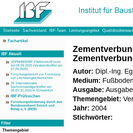
Startseite
Sachverstand
IBF-Team
Leistungsangebot
Qualitätsüberwac
Fachartikel
Datenschutzerklärung
Zementverbund
IBF Aktuell
Zementverbund
VDPM/BEB/IBF-FließestrichForum
am 08.09.2026 (Vorabendtreffen am
07.09.2026)
Autor:
Dipl.-Ing. Eg
Forschungsbericht zur Trocknung
von Leichtausgleichestrichen
Medium:
Fußboden
26. Internationales
Sachverständigentreffen am
Ausgabe:
Ausgabe 
06./07.11.2026 in Schweinfurt
IBF-Prüfzeichen
Themengebiet:
Ver
Forschungsförderung durch den
Bundesverband Estrich und
Jahr:
2004
Belag e. V. (BEB)
Stichwörter:
Filter
Themengebiet