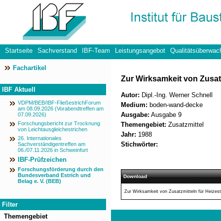
Startseite
Sachverstand
IBF-Team
Leistungsangebot
Qualitätsüberwac
Fachartikel
Datenschutzerklärung
Zur Wirksamkeit von Zusatz
IBF Aktuell
Autor:
Dipl.-Ing. Werner Schnell
VDPM/BEB/IBF-FließestrichForum
Medium:
boden-wand-decke
am 08.09.2026 (Vorabendtreffen am
Ausgabe:
Ausgabe 9
07.09.2026)
Forschungsbericht zur Trocknung
Themengebiet:
Zusatzmittel
von Leichtausgleichestrichen
Jahr:
1988
26. Internationales
Stichwörter:
Sachverständigentreffen am
06./07.11.2026 in Schweinfurt
IBF-Prüfzeichen
Forschungsförderung durch den
Bundesverband Estrich und
Download
Belag e. V. (BEB)
Zur Wirksamkeit von Zusatzmitteln für Heizest
Filter
Themengebiet