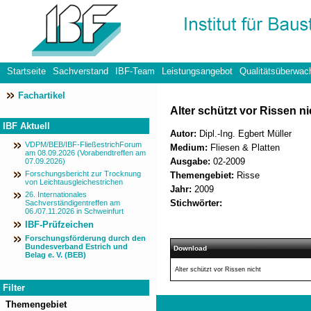
Startseite
Sachverstand
IBF-Team
Leistungsangebot
Qualitätsüberwac
Fachartikel
Datenschutzerklärung
Alter schützt vor Rissen nic
IBF Aktuell
Autor:
Dipl.-Ing. Egbert Müller
VDPM/BEB/IBF-FließestrichForum
Medium:
Fliesen & Platten
am 08.09.2026 (Vorabendtreffen am
Ausgabe:
02-2009
07.09.2026)
Forschungsbericht zur Trocknung
Themengebiet:
Risse
von Leichtausgleichestrichen
Jahr:
2009
26. Internationales
Stichwörter:
Sachverständigentreffen am
06./07.11.2026 in Schweinfurt
IBF-Prüfzeichen
Forschungsförderung durch den
Bundesverband Estrich und
Download
Belag e. V. (BEB)
Alter schützt vor Rissen nicht
Filter
Themengebiet