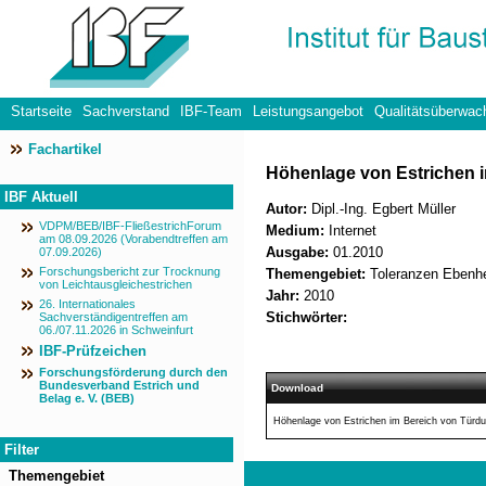
Startseite
Sachverstand
IBF-Team
Leistungsangebot
Qualitätsüberwac
Fachartikel
Datenschutzerklärung
Höhenlage von Estrichen 
IBF Aktuell
Autor:
Dipl.-Ing. Egbert Müller
VDPM/BEB/IBF-FließestrichForum
Medium:
Internet
am 08.09.2026 (Vorabendtreffen am
Ausgabe:
01.2010
07.09.2026)
Forschungsbericht zur Trocknung
Themengebiet:
Toleranzen Ebenhe
von Leichtausgleichestrichen
Jahr:
2010
26. Internationales
Stichwörter:
Sachverständigentreffen am
06./07.11.2026 in Schweinfurt
IBF-Prüfzeichen
Forschungsförderung durch den
Bundesverband Estrich und
Download
Belag e. V. (BEB)
Höhenlage von Estrichen im Bereich von Türd
Filter
Themengebiet