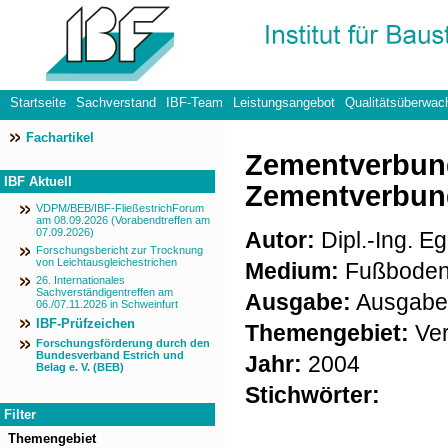
Startseite
Sachverstand
IBF-Team
Leistungsangebot
Qualitätsüberwac
Fachartikel
Datenschutzerklärung
Zementverbund
IBF Aktuell
Zementverbund
VDPM/BEB/IBF-FließestrichForum
am 08.09.2026 (Vorabendtreffen am
07.09.2026)
Autor:
Dipl.-Ing. Eg
Forschungsbericht zur Trocknung
von Leichtausgleichestrichen
Medium:
Fußboden
26. Internationales
Sachverständigentreffen am
Ausgabe:
Ausgabe 
06./07.11.2026 in Schweinfurt
IBF-Prüfzeichen
Themengebiet:
Ver
Forschungsförderung durch den
Bundesverband Estrich und
Jahr:
2004
Belag e. V. (BEB)
Stichwörter:
Filter
Themengebiet