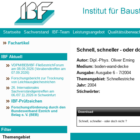
Startseite
Sachverstand
IBF-Team
Leistungsangebot
Qualitätsüberwac
Fachartikel
Datenschutzerklärung
Schnell, schneller - oder d
IBF Aktuell
Autor:
Dipl.-Phys. Oliver Erning
VDPM/BEB/IBF-FließestrichForum
Medium:
boden-wand-decke
am 08.09.2026 (Vorabendtreffen am
Ausgabe:
Ausgabe 6 - 7/2004
07.09.2026)
Forschungsbericht zur Trocknung
Themengebiet:
Schnellestriche
von Leichtausgleichestrichen
Jahr:
2004
26. Internationales
Stichwörter:
Sachverständigentreffen am
06./07.11.2026 in Schweinfurt
IBF-Prüfzeichen
Forschungsförderung durch den
Bundesverband Estrich und
Download
Belag e. V. (BEB)
Schnell, schneller - oder doch nicht ?
Filter
Themengebiet