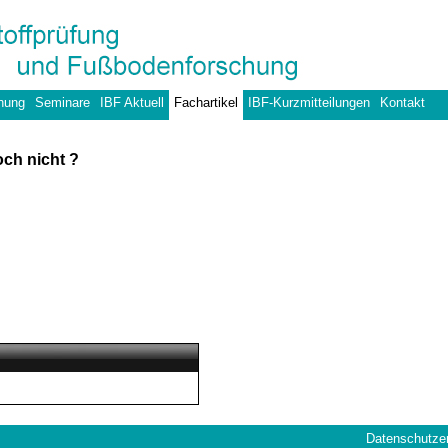
hung
Seminare
IBF Aktuell
Fachartikel
IBF-Kurzmitteilungen
Kontakt
och nicht ?
Datenschutze