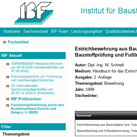
Startseite
Sachverstand
IBF-Team
Leistungsangebot
Qualitätsüberwac
Fachartikel
Datenschutzerklärung
Estrichbewehrung aus Baust
Baustoffprüfung und Fußb
IBF Aktuell
VDPM/BEB/IBF-FließestrichForum
Autor:
Dipl.-Ing. W. Schnell
am 08.09.2026 (Vorabendtreffen am
Medium:
Handbuch für das Estrich
07.09.2026)
Forschungsbericht zur Trocknung
Ausgabe:
2. Auflage
von Leichtausgleichestrichen
Themengebiet:
Bewehrung
26. Internationales
Jahr:
1999
Sachverständigentreffen am
06./07.11.2026 in Schweinfurt
Stichwörter:
IBF-Prüfzeichen
Forschungsförderung durch den
Bundesverband Estrich und
Belag e. V. (BEB)
Download
Estrichbewehrung aus Baustahlgitter bzw. Fase
Filter
Baustoffprüfung und Fußbodenforschung, Trois
Themengebiet