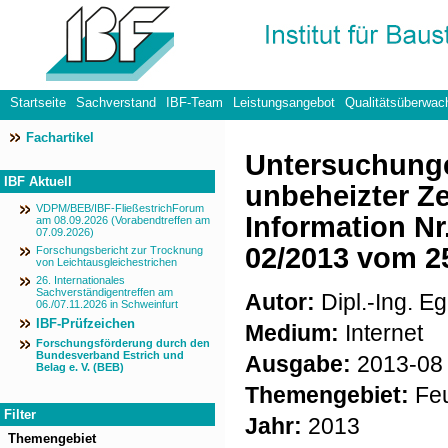
Startseite
Sachverstand
IBF-Team
Leistungsangebot
Qualitätsüberwac
Fachartikel
Datenschutzerklärung
Untersuchunge
IBF Aktuell
unbeheizter Z
VDPM/BEB/IBF-FließestrichForum
Information Nr
am 08.09.2026 (Vorabendtreffen am
07.09.2026)
02/2013 vom 25
Forschungsbericht zur Trocknung
von Leichtausgleichestrichen
26. Internationales
Sachverständigentreffen am
Autor:
Dipl.-Ing. Eg
06./07.11.2026 in Schweinfurt
IBF-Prüfzeichen
Medium:
Internet
Forschungsförderung durch den
Bundesverband Estrich und
Ausgabe:
2013-08
Belag e. V. (BEB)
Themengebiet:
Feu
Filter
Jahr:
2013
Themengebiet