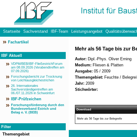
Startseite
Sachverstand
IBF-Team
Leistungsangebot
Qualitätsüberwac
Fachartikel
Datenschutzerklärung
Mehr als 56 Tage bis zur Be
IBF Aktuell
Autor:
Dipl.-Phys. Oliver Erning
VDPM/BEB/IBF-FließestrichForum
Medium:
Fliesen & Platten
am 08.09.2026 (Vorabendtreffen am
Ausgabe:
05 / 2009
07.09.2026)
Forschungsbericht zur Trocknung
Themengebiet:
Feuchte / Belegrei
von Leichtausgleichestrichen
Jahr:
2009
26. Internationales
Stichwörter:
Sachverständigentreffen am
06./07.11.2026 in Schweinfurt
IBF-Prüfzeichen
Forschungsförderung durch den
Bundesverband Estrich und
Download
Belag e. V. (BEB)
Mehr als 56 Tage bis zur Belegreife
Filter
Themengebiet