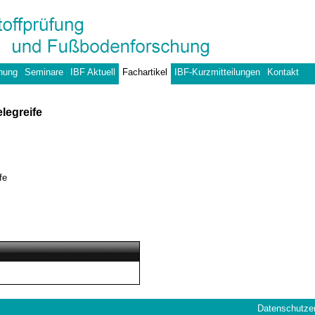
hung
Seminare
IBF Aktuell
Fachartikel
IBF-Kurzmitteilungen
Kontakt
legreife
fe
Datenschutze